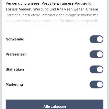
Verwendung unserer Website an unsere Partner für
weiter zur Verpflegung
soziale Medien, Werbung und Analysen weiter. Unsere
Partner führen diese Informationen möglicherweise mit
weiteren Daten zusammen, die Sie ihnen bereitgestellt
haben oder die sie im Rahmen Ihrer Nutzung der Dienste
gesammelt haben.
Einwilligungsauswahl
Notwendig
Präferenzen
Statistiken
Marketing
nicht kostenlos
stornierbar
Alle zulassen