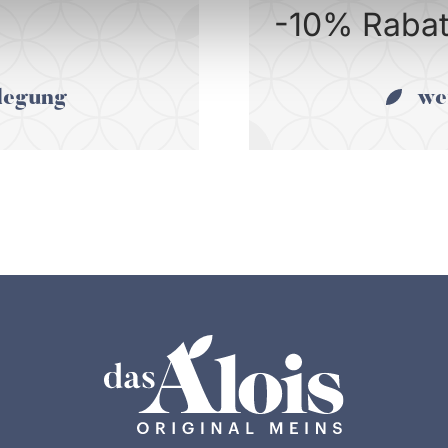
-10% Rabat
legung
we