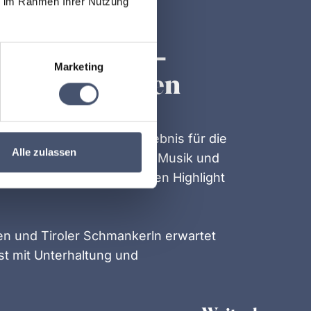
ie im Rahmen Ihrer Nutzung
BST
m Tuxertal –
Marketing
utnah erleben
st ein ganz besonderes Erlebnis für die
Alle zulassen
hmückte Kühe, traditionelle Musik und
iesen Tag zu einem echten Highlight
en und Tiroler Schmankerln erwartet
t mit Unterhaltung und