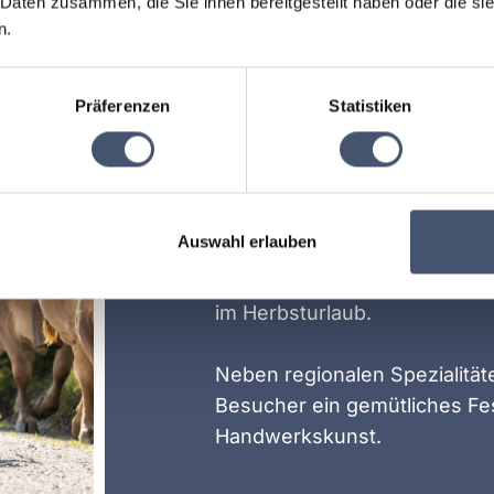
 Daten zusammen, die Sie ihnen bereitgestellt haben oder die s
n.
TRADITION IM HER
Almabtrieb i
Präferenzen
Statistiken
Tradition ha
Der traditionelle Almabtrieb i
Auswahl erlauben
ganze Familie. Festlich gesc
gelebtes Brauchtum machen d
im Herbsturlaub.
Neben regionalen Spezialität
Besucher ein gemütliches Fes
Handwerkskunst.