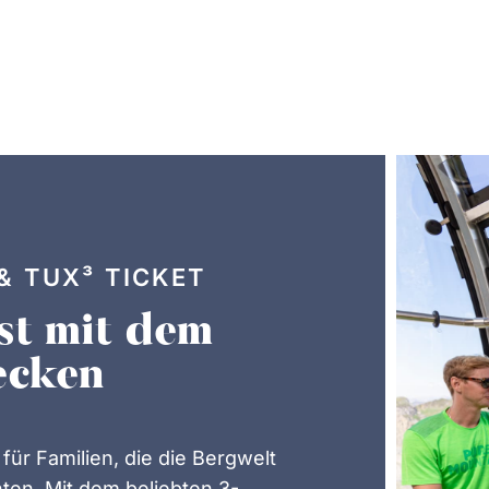
& TUX³ TICKET
st mit dem
ecken
für Familien, die die Bergwelt
en. Mit dem beliebten 3-